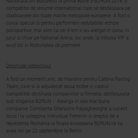
Nationala din Bucuresti la prima editie a B2RUN 2016, o
competitie de renume international care se desfasoara pe
stadioanele din toate marile metropole europene. A fost o
cursa special si pentru performerii redutabilei echipe
polisportive, mai ales ca cei 6 km s-au alergat in zona, in
jurul si chiar pe National Arena, loc unde, la tribuna VIP a
avut loc si festivitatea de premiere.
Deschide videoclipul
A fost un moment unic, de mandrie pentru Catena Racing
Team, care si-a adjudecat doua trofee in cadrul
competitiei destinata companiilor si firmelor, desfasurata
sub sloganul B2RUN – Alearga in cea mai buna
companie: Constanta Gherasim Papagheorghe a cucerit
locul I la categoria Individual Feminin si dreptul de a
reprezenta Romania la finala europeana B2RUN ce va
avea loc pe 22 septembrie la Berlin.