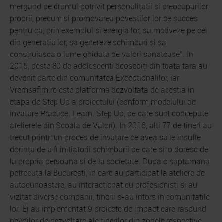
mergand pe drumul potrivit personalitatii si preocuparilor
proprii, precum si promovarea povestilor lor de succes
pentru ca, prin exemplul si energia lor, sa motiveze pe cei
din generatia lor, sa genereze schimbari si sa
construiasca o lume ghidata de valori sanatoase”. In
2015, peste 80 de adolescenti deosebiti din toata tara au
devenit parte din comunitatea Exceptionalilor, iar
Vremsafim.ro este platforma dezvoltata de acestia in
etapa de Step Up a proiectului (conform modelului de
invatare Practice. Learn. Step Up, pe care sunt concepute
atelierele din Scoala de Valori). In 2016, alti 77 de tineri au
trecut printr-un proces de invatare ce avea sa le insufle
dorinta de a fi initiatorii schimbarii pe care si-o doresc de
la propria persoana si de la societate. Dupa o saptamana
petrecuta la Bucuresti, in care au participat la ateliere de
autocunoastere, au interactionat cu profesionisti si au
vizitat diverse companii, tinerii s-au intors in comunitatile
lor. Ei au implementat 9 proiecte de impact care raspund
nevoilor de dezvoltare ale tinerilor din zonele respective,