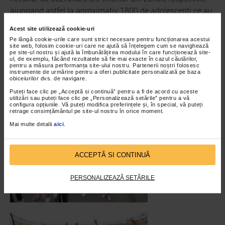
ajungand astfel la aproximativ 1800 de adolescenti ce au
beneficiat zilnic de educatie non-formala. Anul viitor
Acest site utilizează cookie-uri
proiectul va ingloba aceleasi etape: Tabara de Inovatie,
Pe lângă cookie-urile care sunt strict necesare pentru funcționarea acestui
Incursiune in lumea business din Bucuresti si Voluntariat
site web, folosim cookie-uri care ne ajută să înțelegem cum se navighează
pe site-ul nostru și ajută la îmbunătățirea modului în care funcționează site-
prin proiecte de impact, sustinerea venind tot de la
ul, de exemplu, făcând rezultatele să fie mai exacte în cazul căutărilor,
pentru a măsura performanța site-ului nostru. Partenerii noștri folosesc
organizatorii B2RUN, care participa astfel la formarea
instrumente de urmărire pentru a oferi publicitate personalizată pe baza
obiceiurilor dvs. de navigare.
unei comunitati de tineri care actioneaza cu incredere si
Puteți face clic pe „Acceptă si continuă” pentru a fi de acord cu aceste
curaj pentru implinirea viselor lor si ale semenilor.
utilizări sau puteți face clic pe „Personalizează setările” pentru a vă
configura opțiunile. Vă puteți modifica preferințele și, în special, vă puteți
retrage consimțământul pe site-ul nostru în orice moment.
Mai multe detalii
aici
.
ACCEPTĂ SI CONTINUĂ
PERSONALIZEAZĂ SETĂRILE