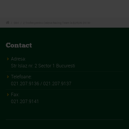
/
Stiri
/
2 Trofee pentru Catena Racing Team la B2RUN 2016!
Contact
Adresa:
Str Islaz nr. 2 Sector 1 Bucuresti
Telefoane:
021.207.9136 / 021.207.9137
Fax:
021.207.9141