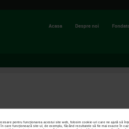
Acasa
Despre noi
Fondato
necesare pentru funcționarea acestui site web, folosim cookie-uri care ne ajută să î
 în care funcționează site-ul, de exemplu, făcând rezultatele să fie mai exacte în caz