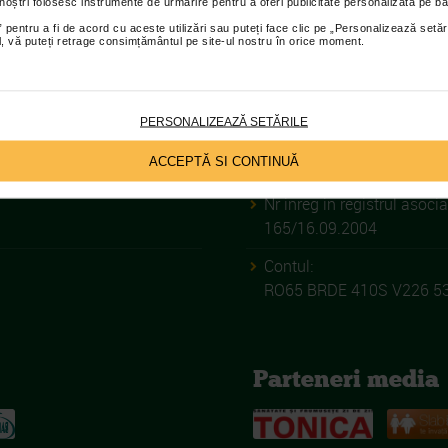
 noștri folosesc instrumente de urmărire pentru a oferi publicitate personalizată pe ba
 pentru a fi de acord cu aceste utilizări sau puteți face clic pe „Personalizează setăr
ial, vă puteți retrage consimțământul pe site-ul nostru în orice moment.
ASOCIATIA CA
PERSONALIZEAZĂ SETĂRILE
C.I.F.:
ACCEPTĂ SI CONTINUĂ
33649935
Nr inreg in registrul asociat
165/16.09.2004
Contul:
RO65 BRDE 410S V226 5
Parteneri media