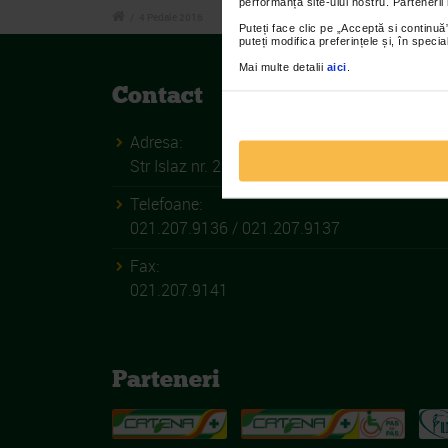
performanța site-ului nostru. Partenerii
/
4 Pedale 2016
Puteți face clic pe „Acceptă si continuă”
puteți modifica preferințele și, în spec
Mai multe detalii
aici
.
Contact
Adresa:
Str Islaz nr. 2 Sector 1 Bucuresti
Telefoane:
021.207.9136 / 021.207.9137
Fax:
021.207.9141
Parteneri