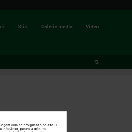
ri
Stiri
Galerie media
Video
nțelegem cum se navighează pe site-ul
ul căutărilor, pentru a măsura