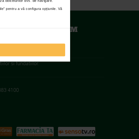
za obiceiurilor dvs. de navigare.
ile” pentru a vă configura opțiunile. Vă
TENA RACING TEAM
iilor si fundatiilor:
383 4100