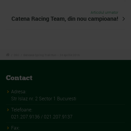
Articolul urmator
Catena Racing Team, din nou campioana!
/
Stiri
/
Baneasa Spring Trail Run – 24 aprilie 2016
Contact
Adresa:
Str Islaz nr. 2 Sector 1 Bucuresti
Telefoane:
021.207.9136 / 021.207.9137
Fax: