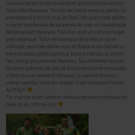
Dupa cursa am putut socializa in gradina restaurantului
Casa Alba Baneasa. Tot aici am servit masa si pentru ca
evenimentul a fost in ziua de Florii, am putut opta pentru
o portie traditionala de saramura de crap cu mamaliguta.
Recomandam Baneasa Trail Run, este un concurs super
bine organizat. Totul se intampla cand trebuie sa se
intample, serviciile oferite sunt de foarte buna calitate si,
trecand peste partea logistica, traseul este pur si simplu
fain. Alergi prin padurea Baneasa, fara diferente de nivel,
pe carari suficient de late sa-ti bati recordurile personale.
A fost inca un weekend minunat, cu oameni frumosi,
vreme superba, unde am alergat si am sarbatorit Floriile
ALTFEL!!!
P.s.: mai jos puteti admira cateva poze care subliniaza tot
ceea ce ati citit mai sus!