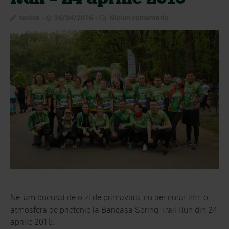
tonica
26/04/2016
Niciun comentariu
Ne-am bucurat de o zi de primavara, cu aer curat intr-o
atmosfera de prietenie la Baneasa Spring Trail Run din 24
aprilie 2016.