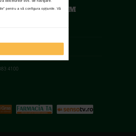
za obiceiurilor dvs. de navigare.
TENA RACING TEAM
ile” pentru a vă configura opțiunile. Vă
iilor si fundatiilor:
383 4100