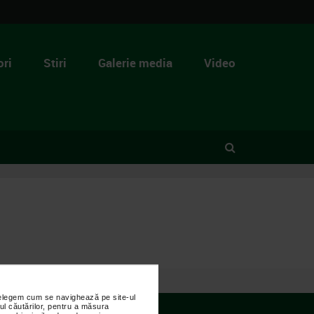
ri
Stiri
Galerie media
Video
nțelegem cum se navighează pe site-ul
ul căutărilor, pentru a măsura