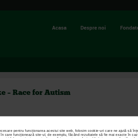
Acasa
Despre noi
Fondato
 – Race for Autism
necesare pentru funcționarea acestui site web, folosim cookie-uri care ne ajută să î
 în care funcționează site-ul, de exemplu, făcând rezultatele să fie mai exacte în caz