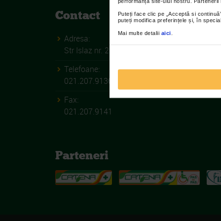
performanța site-ului nostru. Partenerii
Contact
Puteți face clic pe „Acceptă si continuă”
puteți modifica preferințele și, în spec
Mai multe detalii
aici
.
Adresa:
Str Islaz nr. 2 Sector 1 Bucuresti
Telefoane:
021.207.9136 / 021.207.9137
Fax:
021.207.9141
Parteneri