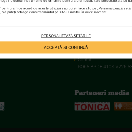
 noștri folosesc instrumente de urmărire pentru a oferi publicitate personalizată pe ba
ASOCIATIA CA
 pentru a fi de acord cu aceste utilizări sau puteți face clic pe „Personalizează setăr
ial, vă puteți retrage consimțământul pe site-ul nostru în orice moment.
C.I.F.:
33649935
PERSONALIZEAZĂ SETĂRILE
Nr inreg in registrul asociat
ACCEPTĂ SI CONTINUĂ
165/16.09.2004
Contul:
RO65 BRDE 410S V226 5
Parteneri media