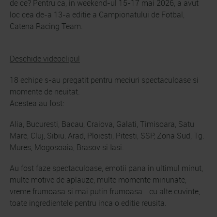
de ce? Pentru ca, in weekend-ul 15-17 mai 2026, a avut
loc cea de-a 13-a editie a Campionatului de Fotbal,
Catena Racing Team.
Deschide videoclipul
18 echipe s-au pregatit pentru meciuri spectaculoase si
momente de neuitat.
Acestea au fost:
Alia, Bucuresti, Bacau, Craiova, Galati, Timisoara, Satu
Mare, Cluj, Sibiu, Arad, Ploiesti, Pitesti, SSP, Zona Sud, Tg.
Mures, Mogosoaia, Brasov si Iasi.
Au fost faze spectaculoase, emotii pana in ultimul minut,
multe motive de aplauze, multe momente minunate,
vreme frumoasa si mai putin frumoasa… cu alte cuvinte,
toate ingredientele pentru inca o editie reusita.