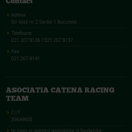
Contact
Adresa:
Str Islaz nr. 2 Sector 1 Bucuresti
Telefoane:
021.207.9136 / 021.207.9137
Fax:
021.207.9141
ASOCIATIA CATENA RACING
TEAM
C.I.F.:
33649935
Nr inreg in registrul asociatiilor si fundatiilor: