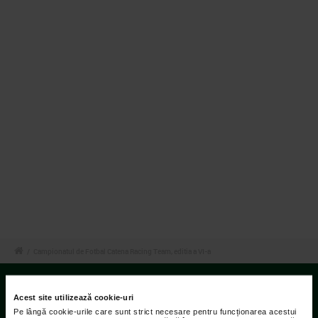
/
Campionatul de Fotbal Catena Racing Team, editia a VI-a
Acest site utilizează cookie-uri
Contact
Pe lângă cookie-urile care sunt strict necesare pentru funcționarea acestui