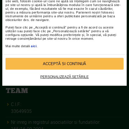
site web, folosim cookie-uri care ne ajută să înțelegem cum se navighează
pe site-ul nostru și ajută la îmbunătățirea modului în care funcționează site-
Adresa:
ul, de exemplu, făcând rezultatele să fie mai exacte în cazul căutărilor,
pentru a măsura performanța site-ului nostru. Partenerii noștri folosesc
Str Islaz nr. 2 Sector 1 Bucuresti
instrumente de urmărire pentru a oferi publicitate personalizată pe baza
obiceiurilor dvs. de navigare.
Telefoane:
Puteți face clic pe „Acceptă si continuă” pentru a fi de acord cu aceste
utilizări sau puteți face clic pe „Personalizează setările” pentru a vă
021.207.9136 / 021.207.9137
configura opțiunile. Vă puteți modifica preferințele și, în special, vă puteți
retrage consimțământul pe site-ul nostru în orice moment.
Fax:
Mai multe detalii
aici
.
021.207.9141
ACCEPTĂ SI CONTINUĂ
PERSONALIZEAZĂ SETĂRILE
ASOCIATIA CATENA RACING
TEAM
C.I.F.:
33649935
Nr inreg in registrul asociatiilor si fundatiilor:
165/16.09.2004