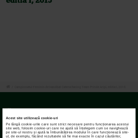
editia I, 2015
/
Campionatul Feminin de Handbal Catena Racing Team Prinde Aripi, editia I, 2015
Contact
Acest site utilizează cookie-uri
Adresa:
Pe lângă cookie-urile care sunt strict necesare pentru funcționarea acestui
site web, folosim cookie-uri care ne ajută să înțelegem cum se navighează
Str Islaz nr. 2 Sector 1 Bucuresti
pe site-ul nostru și ajută la îmbunătățirea modului în care funcționează site-
ul, de exemplu, făcând rezultatele să fie mai exacte în cazul căutărilor,