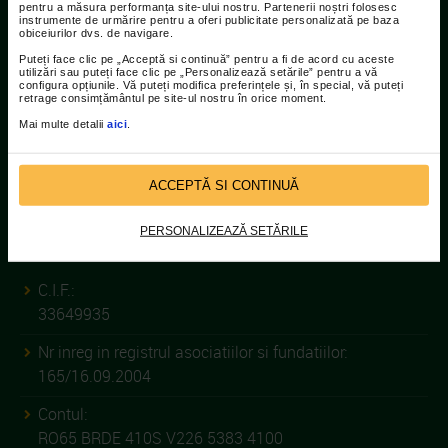
pentru a măsura performanța site-ului nostru. Partenerii noștri folosesc
Telefoane:
instrumente de urmărire pentru a oferi publicitate personalizată pe baza
obiceiurilor dvs. de navigare.
021.207.9136 / 021.207.9137
Puteți face clic pe „Acceptă si continuă” pentru a fi de acord cu aceste
utilizări sau puteți face clic pe „Personalizează setările” pentru a vă
Fax:
configura opțiunile. Vă puteți modifica preferințele și, în special, vă puteți
retrage consimțământul pe site-ul nostru în orice moment.
021.207.9141
Mai multe detalii
aici
.
ACCEPTĂ SI CONTINUĂ
ASOCIATIA CATENA RACING
PERSONALIZEAZĂ SETĂRILE
TEAM
C.I.F.:
33649935
Nr inreg in registrul asociatiilor si fundatiilor:
165/16.09.2004
Contul:
RO65 BRDE 410S V226 5383 4100