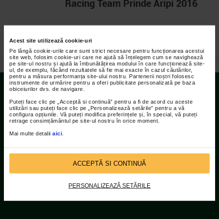
Racing Team Prinde Aripi 2016
Acest site utilizează cookie-uri
Pe lângă cookie-urile care sunt strict necesare pentru funcționarea acestui
site web, folosim cookie-uri care ne ajută să înțelegem cum se navighează
pe site-ul nostru și ajută la îmbunătățirea modului în care funcționează site-
/
Video
/
Campionatul National de Fotbal CATENA RACING TEAM, editia a III-a, 2016
ul, de exemplu, făcând rezultatele să fie mai exacte în cazul căutărilor,
pentru a măsura performanța site-ului nostru. Partenerii noștri folosesc
instrumente de urmărire pentru a oferi publicitate personalizată pe baza
obiceiurilor dvs. de navigare.
Contact
Puteți face clic pe „Acceptă si continuă” pentru a fi de acord cu aceste
utilizări sau puteți face clic pe „Personalizează setările” pentru a vă
configura opțiunile. Vă puteți modifica preferințele și, în special, vă puteți
retrage consimțământul pe site-ul nostru în orice moment.
Adresa:
Mai multe detalii
aici
.
Str Islaz nr. 2 Sector 1 Bucuresti
Telefoane:
ACCEPTĂ SI CONTINUĂ
021.207.9136 / 021.207.9137
Fax:
PERSONALIZEAZĂ SETĂRILE
021.207.9141