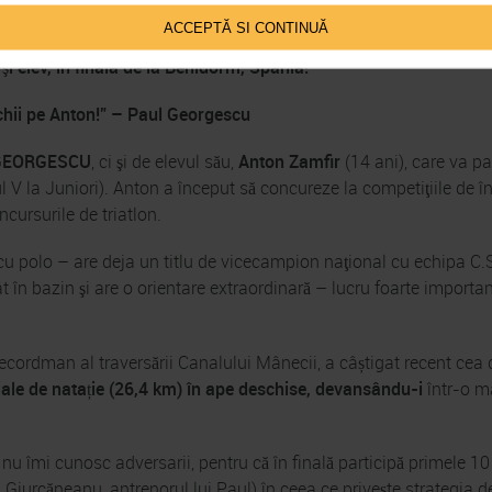
ACCEPTĂ SI CONTINUĂ
şi elev, în finala de la Benidorm, Spania!
hii pe Anton!”
–
Paul Georgescu
GEORGESCU
, ci şi de elevul său,
Anton Zamfir
(14 ani), care va 
cul V la Juniori). Anton a început să concureze la competiţiile de în
ncursurile de triatlon.
u polo – are deja un titlu de vicecampion naţional cu echipa C.S.S
 în bazin şi are o orientare extraordinară – lucru foarte importan
ecordman al traversării Canalului Mânecii, a câștigat recent cea
ale de natație (26,4 km) în ape deschise, devansându-i
într-o m
nu îmi cunosc adversarii, pentru că în finală participă primele 10 
Giurcăneanu, antrenorul lui Paul) în ceea ce priveşte strategia d