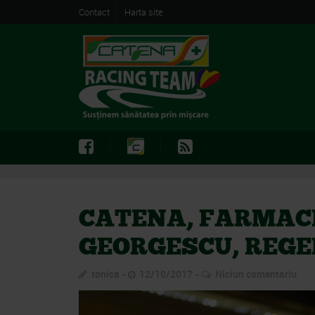
Contact
Harta site
CATENA, FARMACIA
GEORGESCU, REGEL
tonica
12/10/2017
Niciun comentariu