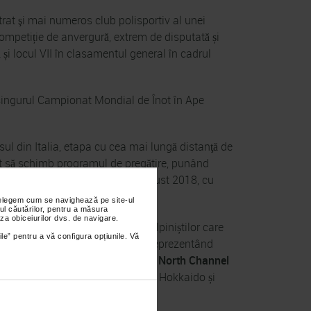
 şi mai numeros club polisportiv al unei
petiție de anvergură, extrem de disputată și
ă și locul VII în clasamentul general în cadrul
 singurul Campionat Mondial de Înot în Ape
ul din Italia, etapa cu cea mai lungă distanţă de
ebuit să schimb programul de pregătire, punând
n’s Seven – care va începe în august 2018, cu
nțelegem cum se navighează pe site-ul
ul căutărilor, pentru a măsura
za obiceiurilor dvs. de navigare.
 echivalentul
Seven Summits
al alpiniștilor care
ile” pentru a vă configura opțiunile. Vă
 distanțe de tip „open water”, reprezentând
ifat”,
Molokai Channel
– Hawaii,
North Channel
ugaru
– Japonia, între Honshu și Hokkaido și