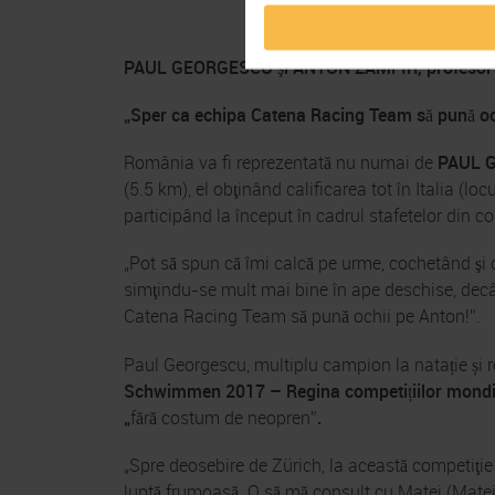
PAUL GEORGESCU şi ANTON ZAMFIR,
profesor 
„
Sper ca echipa Catena Racing Team să pună oc
România va fi reprezentată nu numai de
PAUL 
(5.5 km), el obţinând calificarea tot în Italia (lo
participând la început în cadrul stafetelor din co
„Pot să spun că îmi calcă pe urme, cochetând şi c
simţindu-se mult mai bine în ape deschise, decât
Catena Racing Team să pună ochii pe Anton!”.
Paul Georgescu, multiplu campion la natație și r
Schwimmen 2017 –
Regina
competițiilor mondi
„
fără costum de neopren”
.
„Spre deosebire de Zürich, la această competiţie 
luptă frumoasă. O să mă consult cu Matei (Matei 