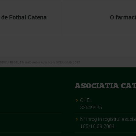
l de Fotbal Catena
O farmaci
GESCU, REGELE Maratoanelor Acvatice la OCEANMAN 2017
ASOCIATIA CA
C.I.F.:
33649935
Nr inreg in registrul asociat
165/16.09.2004