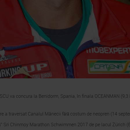
U va concura la Benidorm, Spania, în finala OCEANMAN (9,3 k
a traversat Canalul Mânecii fără costum de neopren (14 septe
ă” Sri Chinmoy Marathon Schwimmen 2017 de pe lacul Zürich (