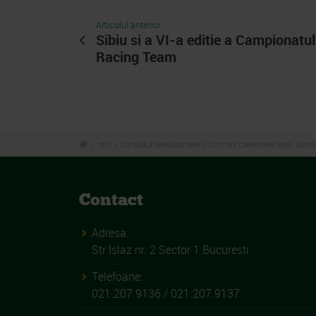
Articolul anterior
Sibiu si a VI-a editie a Campionatu
Racing Team
/
Stiri
/
CATENA, FARMACIA INIMII, SUSTINE CAMPIONII! PAUL GEOR
Contact
Adresa:
Str Islaz nr. 2 Sector 1 Bucuresti
Telefoane:
021.207.9136 / 021.207.9137