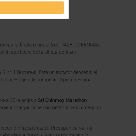
participa la finala mondială de HALF-OCEANMAN
ot în ape libere de la vârsta de 9 ani,
 nr. 1 Bucureşti. Este un înotător deosebit, el
t în acest gen de competiţii. Sper ca echipa
 de-a 30-a ediție a
Sri Chinmoy Marathon
anieră categorică pe competitorii de la categoria
locuri din fiecare etapă. Presupun ca va fi o
e abordare a cursei şi sper să mă menţin în