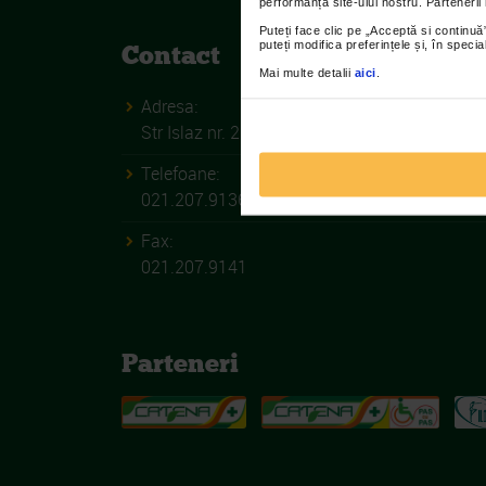
performanța site-ului nostru. Partenerii
Puteți face clic pe „Acceptă si continuă”
puteți modifica preferințele și, în spec
Contact
Mai multe detalii
aici
.
Adresa:
Str Islaz nr. 2 Sector 1 Bucuresti
Telefoane:
021.207.9136 / 021.207.9137
Fax:
021.207.9141
Parteneri