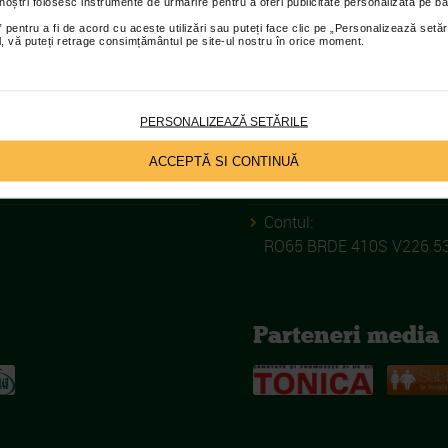
 noștri folosesc instrumente de urmărire pentru a oferi publicitate personalizată pe ba
 pentru a fi de acord cu aceste utilizări sau puteți face clic pe „Personalizează setăr
ial, vă puteți retrage consimțământul pe site-ul nostru în orice moment.
ASOCIATIA CA
C.I.F.:
33649935
PERSONALIZEAZĂ SETĂRILE
Nr inreg in registrul asociat
ACCEPTĂ SI CONTINUĂ
165/16.09.2004
Contul:
RO65 BRDE 410S V226 5
Parteneri media