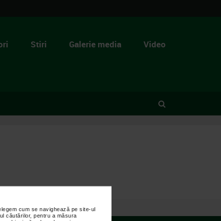
ri
Stiri
Galerie media
Video
nțelegem cum se navighează pe site-ul
ul căutărilor, pentru a măsura