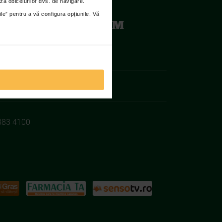
za obiceiurilor dvs. de navigare.
ile” pentru a vă configura opțiunile. Vă
TENA RACING TEAM
iilor si fundatiilor:
383 4100