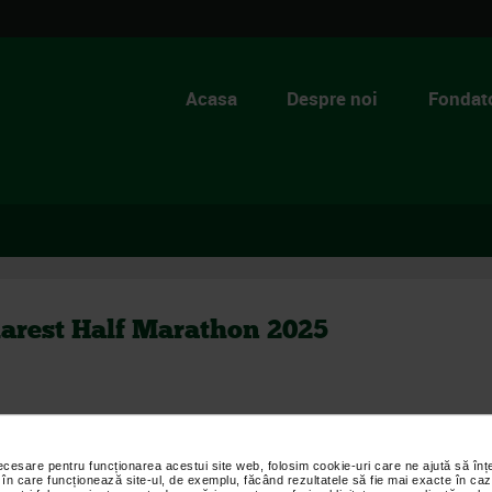
Acasa
Despre noi
Fondato
arest Half Marathon 2025
necesare pentru funcționarea acestui site web, folosim cookie-uri care ne ajută să î
 în care funcționează site-ul, de exemplu, făcând rezultatele să fie mai exacte în caz