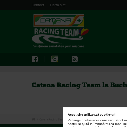
Contact
Harta site
Catena Racing Team la Buch
Acest site utilizează cookie-uri
/
Catena Racing Team la Bucharest Half Marathon 2025
Pe lângă cookie-urile care sunt strict 
nostru și ajută la îmbunătățirea modului