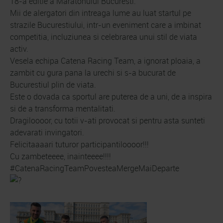
18-a editie a Maratonului Bucuresti.
Mii de alergatori din intreaga lume au luat startul pe
strazile Bucurestiului, intr-un eveniment care a imbinat
competitia, incluziunea si celebrarea unui stil de viata
activ.
Vesela echipa Catena Racing Team, a ignorat ploaia, a
zambit cu gura pana la urechi si s-a bucurat de
Bucurestiul plin de viata.
Este o dovada ca sportul are puterea de a uni, de a inspira
si de a transforma mentalitati.
Dragiloooor, cu totii v-ati provocat si pentru asta sunteti
adevarati invingatori.
Felicitaaaari tuturor participantiloooor!!!
Cu zambeteeee, inainteeee!!!!
#CatenaRacingTeamPovesteaMergeMaiDeparte