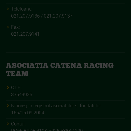
Telefoane:
021.207.9136 / 021.207.9137
Fax:
021.207.9141
ASOCIATIA CATENA RACING
TEAM
C.I.F.:
33649935
Nr inreg in registrul asociatiilor si fundatiilor:
165/16.09.2004
Contul:
RO65 BRDE 410S V226 5383 4100