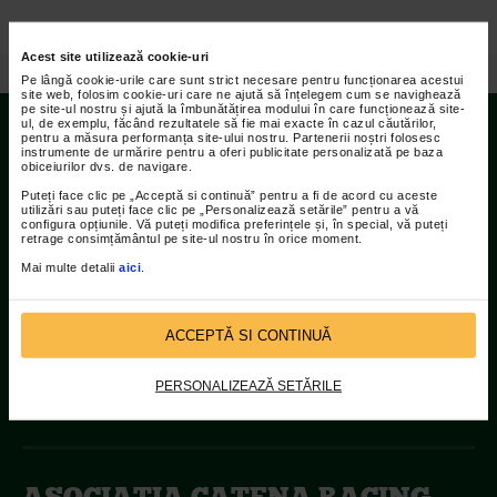
Acest site utilizează cookie-uri
/
Video
/
Catena Racing Team la Semimaraton Brasov Intersport, editia a X-a
Pe lângă cookie-urile care sunt strict necesare pentru funcționarea acestui
site web, folosim cookie-uri care ne ajută să înțelegem cum se navighează
pe site-ul nostru și ajută la îmbunătățirea modului în care funcționează site-
ul, de exemplu, făcând rezultatele să fie mai exacte în cazul căutărilor,
pentru a măsura performanța site-ului nostru. Partenerii noștri folosesc
instrumente de urmărire pentru a oferi publicitate personalizată pe baza
Contact
obiceiurilor dvs. de navigare.
Puteți face clic pe „Acceptă si continuă” pentru a fi de acord cu aceste
Adresa:
utilizări sau puteți face clic pe „Personalizează setările” pentru a vă
configura opțiunile. Vă puteți modifica preferințele și, în special, vă puteți
Str Islaz nr. 2 Sector 1 Bucuresti
retrage consimțământul pe site-ul nostru în orice moment.
Mai multe detalii
aici
.
Telefoane:
021.207.9136 / 021.207.9137
ACCEPTĂ SI CONTINUĂ
Fax:
021.207.9141
PERSONALIZEAZĂ SETĂRILE