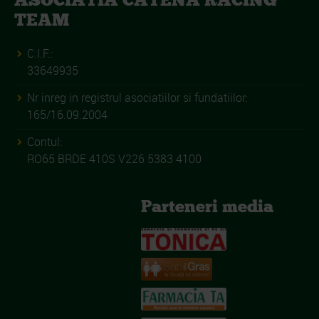
ASOCIATIA CATENA RACING
TEAM
C.I.F.:
33649935
Nr inreg in registrul asociatiilor si fundatiilor:
165/16.09.2004
Contul:
RO65 BRDE 410S V226 5383 4100
Parteneri media