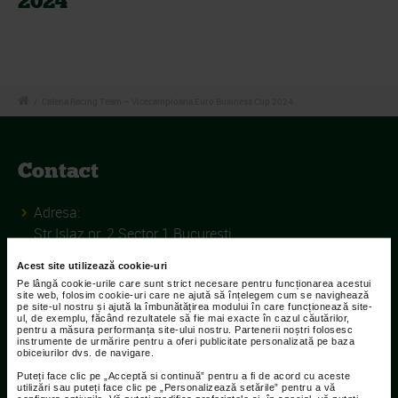
2024
/
Catena Racing Team – Vicecampioana Euro Business Cup 2024
Contact
Adresa:
Str Islaz nr. 2 Sector 1 Bucuresti
Telefoane:
Acest site utilizează cookie-uri
Pe lângă cookie-urile care sunt strict necesare pentru funcționarea acestui
021.207.9136 / 021.207.9137
site web, folosim cookie-uri care ne ajută să înțelegem cum se navighează
pe site-ul nostru și ajută la îmbunătățirea modului în care funcționează site-
Fax:
ul, de exemplu, făcând rezultatele să fie mai exacte în cazul căutărilor,
pentru a măsura performanța site-ului nostru. Partenerii noștri folosesc
021.207.9141
instrumente de urmărire pentru a oferi publicitate personalizată pe baza
obiceiurilor dvs. de navigare.
Puteți face clic pe „Acceptă si continuă” pentru a fi de acord cu aceste
utilizări sau puteți face clic pe „Personalizează setările” pentru a vă