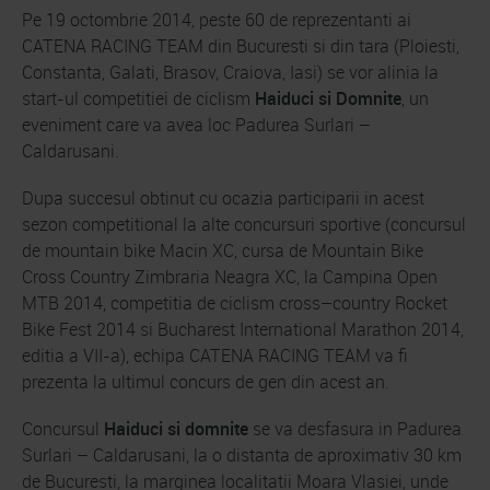
Pe 19 octombrie 2014, peste 60 de reprezentanti ai
CATENA RACING TEAM din Bucuresti si din tara (Ploiesti,
Constanta, Galati, Brasov, Craiova, Iasi) se vor alinia la
start-ul competitiei de ciclism
Haiduci si Domnite
, un
eveniment care va avea loc Padurea Surlari –
Caldarusani.
Dupa succesul obtinut cu ocazia participarii in acest
sezon competitional la alte concursuri sportive (concursul
de mountain bike Macin XC, cursa de Mountain Bike
Cross Country Zimbraria Neagra XC, la Campina Open
MTB 2014, competitia de ciclism cross–country Rocket
Bike Fest 2014 si Bucharest International Marathon 2014,
editia a VII-a), echipa CATENA RACING TEAM va fi
prezenta la ultimul concurs de gen din acest an.
Concursul
Haiduci si domnite
se va desfasura in Padurea
Surlari – Caldarusani, la o distanta de aproximativ 30 km
de Bucuresti, la marginea localitatii Moara Vlasiei, unde