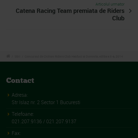
Articolul urmator
Catena Racing Team premiata de Riders
Club
/
Stiri
/
Concursul de Ciclism Riders Club Haiduci si Domnite, editia a II-a, 2014
Contact
Adresa:
Str Islaz nr. 2 Sector 1 Bucuresti
Telefoane:
021.207.9136 / 021.207.9137
Fax: