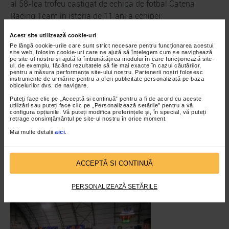
al 58-lea trofeu castigat de echipa de fotbal Catena
Racing Team in istoria de 11 ani a echipei:
Acest site utilizează cookie-uri
30 Locuri 1
Pe lângă cookie-urile care sunt strict necesare pentru funcționarea acestui
site web, folosim cookie-uri care ne ajută să înțelegem cum se navighează
14 Locuri 2
pe site-ul nostru și ajută la îmbunătățirea modului în care funcționează site-
ul, de exemplu, făcând rezultatele să fie mai exacte în cazul căutărilor,
pentru a măsura performanța site-ului nostru. Partenerii noștri folosesc
instrumente de urmărire pentru a oferi publicitate personalizată pe baza
14 Locuri 3
obiceiurilor dvs. de navigare.
Puteți face clic pe „Acceptă si continuă” pentru a fi de acord cu aceste
utilizări sau puteți face clic pe „Personalizează setările” pentru a vă
configura opțiunile. Vă puteți modifica preferințele și, în special, vă puteți
retrage consimțământul pe site-ul nostru în orice moment.
Mai multe detalii
aici
.
ACCEPTĂ SI CONTINUĂ
PERSONALIZEAZĂ SETĂRILE