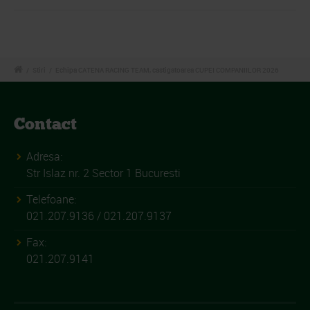
/
Stiri
/
Echipa CATENA RACING TEAM, castigatoarea CUPEI COMPANIILOR 2026
Contact
Adresa:
Str Islaz nr. 2 Sector 1 Bucuresti
Telefoane:
021.207.9136 / 021.207.9137
Fax:
021.207.9141