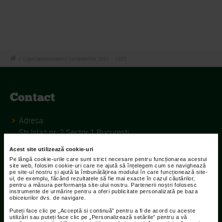
/
Liga Campionatului Companiilor 2021 – 2022
Contact
Adresa:
Str Islaz nr. 2 Sector 1 Bucuresti
Telefoane:
Acest site utilizează cookie-uri
Pe lângă cookie-urile care sunt strict necesare pentru funcționarea acestui
021.207.9136 / 021.207.9137
site web, folosim cookie-uri care ne ajută să înțelegem cum se navighează
pe site-ul nostru și ajută la îmbunătățirea modului în care funcționează site-
ul, de exemplu, făcând rezultatele să fie mai exacte în cazul căutărilor,
Fax:
pentru a măsura performanța site-ului nostru. Partenerii noștri folosesc
021.207.9141
instrumente de urmărire pentru a oferi publicitate personalizată pe baza
obiceiurilor dvs. de navigare.
Puteți face clic pe „Acceptă si continuă” pentru a fi de acord cu aceste
utilizări sau puteți face clic pe „Personalizează setările” pentru a vă