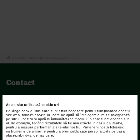
/
Maratonul International Brasov, editia a-II-a
Contact
Adresa:
Str Islaz nr. 2 Sector 1 Bucuresti
Acest site utilizează cookie-uri
Pe lângă cookie-urile care sunt strict necesare pentru funcționarea acestui
Telefoane:
site web, folosim cookie-uri care ne ajută să înțelegem cum se navighează
pe site-ul nostru și ajută la îmbunătățirea modului în care funcționează site-
021.207.9136 / 021.207.9137
ul, de exemplu, făcând rezultatele să fie mai exacte în cazul căutărilor,
pentru a măsura performanța site-ului nostru. Partenerii noștri folosesc
instrumente de urmărire pentru a oferi publicitate personalizată pe baza
Fax:
obiceiurilor dvs. de navigare.