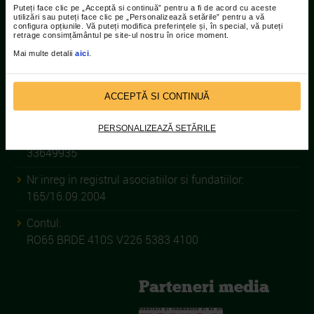
021.207.9141
Puteți face clic pe „Acceptă si continuă” pentru a fi de acord cu aceste
utilizări sau puteți face clic pe „Personalizează setările” pentru a vă
configura opțiunile. Vă puteți modifica preferințele și, în special, vă puteți
retrage consimțământul pe site-ul nostru în orice moment.
Mai multe detalii
aici
.
ASOCIATIA CATENA RACING
ACCEPTĂ SI CONTINUĂ
TEAM
PERSONALIZEAZĂ SETĂRILE
C.I.F.:
33649935
Nr inreg in registrul asociatiilor si fundatiilor:
165/16.09.2004
Contul:
RO65 BRDE 410S V226 5383 4100
Parteneri media