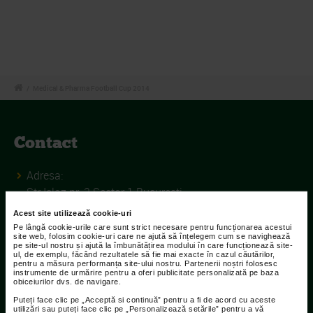
/
Medical & Pharma Football Cup 2014
Contact
Adresa:
Str Islaz nr. 2 Sector 1 Bucuresti
Acest site utilizează cookie-uri
Telefoane:
Pe lângă cookie-urile care sunt strict necesare pentru funcționarea acestui
021.207.9136 / 021.207.9137
site web, folosim cookie-uri care ne ajută să înțelegem cum se navighează
pe site-ul nostru și ajută la îmbunătățirea modului în care funcționează site-
ul, de exemplu, făcând rezultatele să fie mai exacte în cazul căutărilor,
Fax:
pentru a măsura performanța site-ului nostru. Partenerii noștri folosesc
instrumente de urmărire pentru a oferi publicitate personalizată pe baza
021.207.9141
obiceiurilor dvs. de navigare.
Puteți face clic pe „Acceptă si continuă” pentru a fi de acord cu aceste
utilizări sau puteți face clic pe „Personalizează setările” pentru a vă