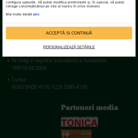
configura opțiunile. Vă puteți modifica preferințele și, în special, vă puteți
retrage consimțământul pe site-ul nostru în orice moment.
Mai multe detalii
aici
.
ASOCIATIA CATENA RACING
TEAM
ACCEPTĂ SI CONTINUĂ
C.I.F.:
PERSONALIZEAZĂ SETĂRILE
33649935
Nr inreg in registrul asociatiilor si fundatiilor:
165/16.09.2004
Contul:
RO65 BRDE 410S V226 5383 4100
Parteneri media