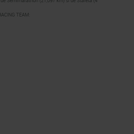
e de Semimarathon (21,097 km) si de Stafeta (4
ACING TEAM: