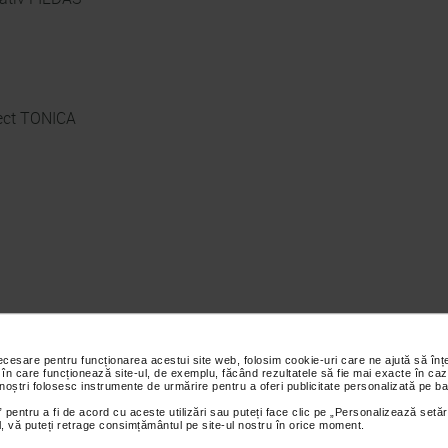
iect TONICA
necesare pentru funcționarea acestui site web, folosim cookie-uri care ne ajută să î
 în care funcționează site-ul, de exemplu, făcând rezultatele să fie mai exacte în caz
 noștri folosesc instrumente de urmărire pentru a oferi publicitate personalizată pe ba
 pentru a fi de acord cu aceste utilizări sau puteți face clic pe „Personalizează setăr
km):
ial, vă puteți retrage consimțământul pe site-ul nostru în orice moment.