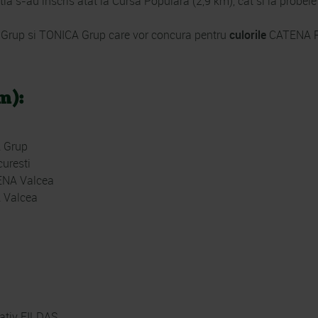
 s-au inscris atat la Cursa Populara (2,9 km), cat si la probel
 Grup si TONICA Grup care vor concura pentru
culorile
CATENA R
m):
A Grup
uresti
TENA Valcea
A Valcea
ativ FILDAS