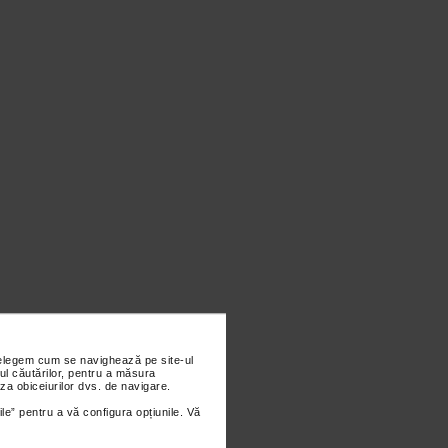
nțelegem cum se navighează pe site-ul
ul căutărilor, pentru a măsura
za obiceiurilor dvs. de navigare.
ile” pentru a vă configura opțiunile. Vă