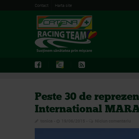
Contact
Harta site
Peste 30 de reprez
International MARA
tonica
19/06/2015
Niciun comentariu