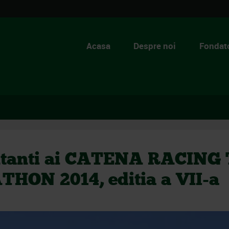
Acasa
Despre noi
Fondato
entanti ai CATENA RACING
THON 2014, editia a VII-a