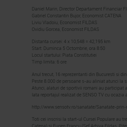
Daniel Marin, Director Departament Financiar 
Gabriel Constantin Bujor, Economist CATENA
Liviu Vladoiu, Economist FILDAS
Ovidiu Gorcea, Economist FILDAS
Distanta cursei: 4 x 10,548 = 42,195 km
Start: Duminca 5 Octombrie, ora 8:50
Locul startului: Piata Constitutiei
Timp limita: 6 ore
Anul trecut, 16 reprezentanti din Bucuresti si d
Peste 8.000 de persoane s-au aliniat atunci la s
Atunci, alaturi de sportivii romani au participat a
Iata reportajul realizat de SENSO TV cu ocazia 
http://www.sensotv.ro/sanatate/Sanatate-prin
Toti cei inscrisi la start-ul Cursei Populare au t
Catena) si Eugen Francu (Sef Arhiva Fildas, Pite