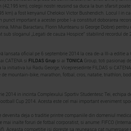
(42,195 km), colegii nostri reusind sa duca la bun sfarsit poate c
5 km) a fost kenyanul Chelokoi Victor Bushendich. Locul I in cad
Un punct important a acestei probe l-a constituit doborarea recor
rina, Mihai Baractaru, Florin Munteanu si George Dobre) pentru 
at sub sloganul „Legati de cauza Hospice” stabilind recordul de 
vă lansata oficial pe 6 septembrie 2014 la cea de-a III-a editi
ra ai CATENA si
FILDAS Grup
si ai
TONICA
Group, toti pasionați de
 la initiativa lui Radu George, Vicepresedinte FILDAS si CATENA
e de mountain-bike, marathon, fotbal, cros, natatie, triathlon, b
rie 2014 in incinta Complexului Sportiv Studentesc Tei, echipa
tball Cup 2014. Acesta este cel mai important eveniment sport
evenita deja o traditie printre companiile din domeniul medica
 mai inalte foruri de fotbal corporatist, si anume: FIFCO (Interna
). Aceasta competitie isi doreste sa reuneasca cat numeroase 