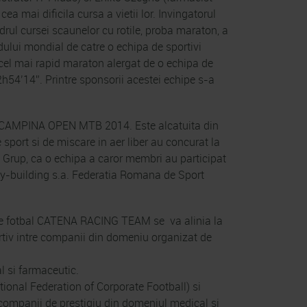
ea mai dificila cursa a vietii lor. Invingatorul
rul cursei scaunelor cu rotile, proba maraton, a
dului mondial de catre o echipa de sportivi
cel mai rapid maraton alergat de o echipa de
2h54’14”. Printre sponsorii acestei echipe s-a
e a CAMPINA OPEN MTB 2014. Este alcatuita din
 sport si de miscare in aer liber au concurat la
 Grup, ca o echipa a caror membri au participat
ody-building s.a. Federatia Romana de Sport
 de fotbal CATENA RACING TEAM se va alinia la
iv intre companii din domeniu organizat de
l si farmaceutic.
tional Federation of Corporate Football) si
companii de prestigiu din domeniul medical si