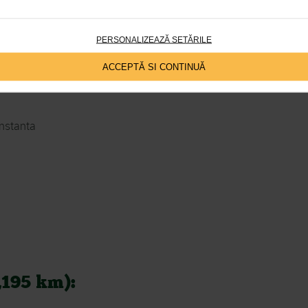
PERSONALIZEAZĂ SETĂRILE
A
ACCEPTĂ SI CONTINUĂ
alati
onstanta
,195 km):