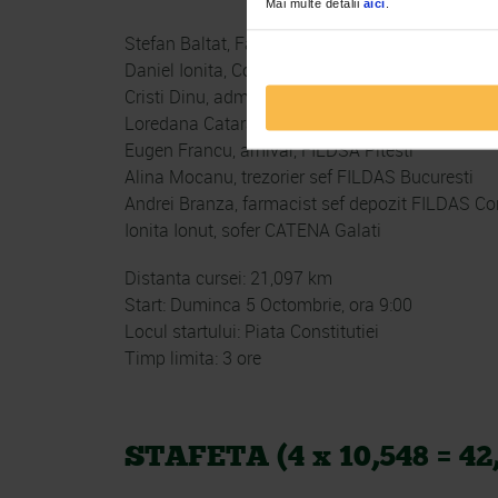
Mai multe detalii
aici
.
Stefan Baltat, Farmacist Sef FILDAS Bucuresti
Daniel Ionita, Coordonator IT Hardware CATEN
Cristi Dinu, administrator retea IT FILDAS
Loredana Catarama, Operator Vanzari, FILDAS G
Eugen Francu, arhivar, FILDSA Pitesti
Alina Mocanu, trezorier sef FILDAS Bucuresti
Andrei Branza, farmacist sef depozit FILDAS C
Ionita Ionut, sofer CATENA Galati
Distanta cursei: 21,097 km
Start: Duminca 5 Octombrie, ora 9:00
Locul startului: Piata Constitutiei
Timp limita: 3 ore
STAFETA (4 x 10,548 = 42