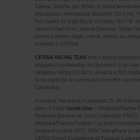
Catena, Salonta, jud. Bihor), in proba de maraton 
Maratonului International Bucuresti 2013 (42, 19
fost cucerit de Gigel Epure, cu timpul 2h17’9”. 
romani (Vlad Victor, Gabriel Solomon, Stefan Op
minim 5 oameni legati intre ei. Acestia au alerg
numarat si CATENA.
CATENA RACING TEAM
este o echipa polisporti
angajati si colaboratori din Bucuresti si din ta
categoria Hobby (25.2km). Aceasta a fost creata
si vor participa la numeroase competitii sportiv
Corporatist
In curand, mai precis in perioada 25-26 octomb
start-ul Cupei
Cornel Dinu
– Medical&Pharma Foo
Federatia Romana de Sport Corporatist (FRSC).
Medical&Pharma Football Cup este o competitie d
Incepand cu anul 2013 FRSC este afiliata la cele
UEFCO (Union Européenne de Football Corporatif