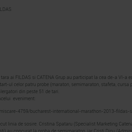
FILDAS
in tara ai FILDAS si CATENA Grup au participat la cea de-a VI-a 
tart-ul celor patru probe (maraton, semimaraton, stafeta, cursa p
lergatori din peste 51 de tari.
acelui eveniment:
-miscare-4759/bucharest-international-marathon-2013-fildas-
recut linia de sosire. Cristina Spataru (Specialist Marketing Cate
sti) au concurat la proba de semimaraton, iar Cristi Dinu (Admini