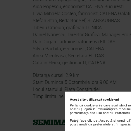
Aida Popescu, economist CATENA Bucuresti
Livia Mihaela Costea, farmacist, CATENA Galati
Stefan Stan, Redactor Sef, SLABSAUGRAS
Tiberiu Craciun, grafician TONICA
Daniel Ivanescu, Director Grafica, Manager Pro
Dan Dogaru, administrator retea FILDAS
Silvia Rachita, economist, CATENA
Anca Miculeasa, Secretara FILDAS
Catalin Heica, gestionar IT, CATENA
Distanţa cursei: 2.9 km
Start: Duminca 5 Octombrie, ora 9:00 AM
Locul startului: Piata Constitutiei
Timp limita: nelimitat
Acest site utilizează cookie-uri
Pe lângă cookie-urile care sunt strict 
nostru și ajută la îmbunătățirea modului
performanța site-ului nostru. Partenerii
Puteți face clic pe „Acceptă si continuă”
SEMIMARATHON (21,097 
puteți modifica preferințele și, în spec