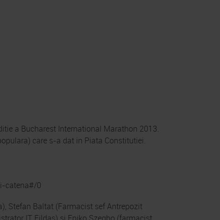
editie a Bucharest International Marathon 2013.
opulara) care s-a dat in Piata Constitutiei.
si-catena#/0
na), Stefan Baltat (Farmacist sef Antrepozit
strator IT Fildas) si Eniko Szegho (farmacist