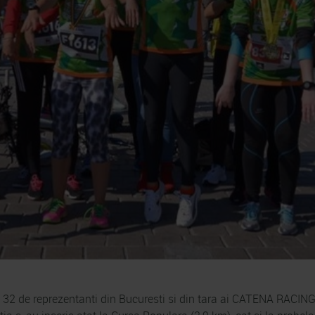
 32 de reprezentanti din Bucuresti si din tara ai CATENA RACING 