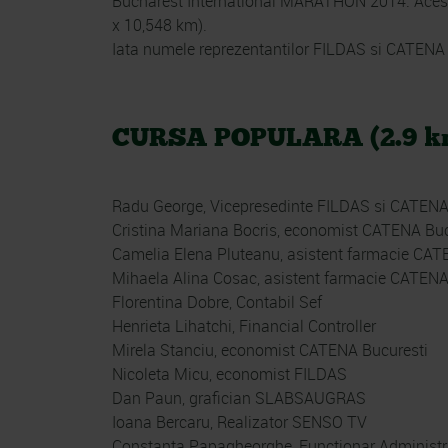
Bucharest International MARATHON 2014. Acestia
x 10,548 km).
Iata numele reprezentantilor FILDAS si CATENA
CURSA POPULARA (2.9 k
Radu George, Vicepresedinte FILDAS si CATEN
Cristina Mariana Bocris, economist CATENA Buc
Camelia Elena Pluteanu, asistent farmacie CA
Mihaela Alina Cosac, asistent farmacie CATEN
Florentina Dobre, Contabil Sef
Henrieta Lihatchi, Financial Controller
Mirela Stanciu, economist CATENA Bucuresti
Nicoleta Micu, economist FILDAS
Dan Paun, grafician SLABSAUGRAS
Ioana Bercaru, Realizator SENSO TV
Constanta Papagheorghe, Functionar Administr