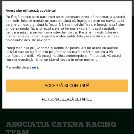
/
Video
/
Retrospectiva 2018
Acest site utilizează cookie-uri
Pe lângă cookie-urile care sunt strict necesare pentru funcționarea acestui
site web, folosim cookie-uri care ne ajută să înțelegem cum se navighează
pe site-ul nostru și ajută la îmbunătățirea modului în care funcționează site-
ul, de exemplu, făcând rezultatele să fie mai exacte în cazul căutărilor,
Contact
pentru a măsura performanța site-ului nostru. Partenerii noștri folosesc
instrumente de urmărire pentru a oferi publicitate personalizată pe baza
obiceiurilor dvs. de navigare.
Adresa:
Puteți face clic pe „Acceptă si continuă” pentru a fi de acord cu aceste
utilizări sau puteți face clic pe „Personalizează setările” pentru a vă
Str Islaz nr. 2 Sector 1 Bucuresti
configura opțiunile. Vă puteți modifica preferințele și, în special, vă puteți
retrage consimțământul pe site-ul nostru în orice moment.
Telefoane:
Mai multe detalii
aici
.
021.207.9136 / 021.207.9137
Fax:
ACCEPTĂ SI CONTINUĂ
021.207.9141
PERSONALIZEAZĂ SETĂRILE
ASOCIATIA CATENA RACING
TEAM