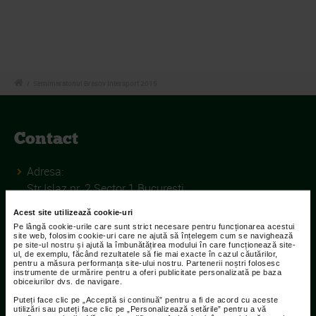
/
Semimaratonul Brasov Intersport 2015
Contact
Adresa:
Str Islaz nr. 2 Sector 1 Bucuresti
Telefoane:
Acest site utilizează cookie-uri
Pe lângă cookie-urile care sunt strict necesare pentru funcționarea acestui
021.207.9136 / 021.207.9137
site web, folosim cookie-uri care ne ajută să înțelegem cum se navighează
pe site-ul nostru și ajută la îmbunătățirea modului în care funcționează site-
ul, de exemplu, făcând rezultatele să fie mai exacte în cazul căutărilor,
Fax:
pentru a măsura performanța site-ului nostru. Partenerii noștri folosesc
021.207.9141
instrumente de urmărire pentru a oferi publicitate personalizată pe baza
obiceiurilor dvs. de navigare.
Puteți face clic pe „Acceptă si continuă” pentru a fi de acord cu aceste
utilizări sau puteți face clic pe „Personalizează setările” pentru a vă