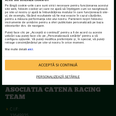
Pe lângă cookie-urile care sunt strict necesare pentru funcționarea acestui
site web, folosim cookie-uri care ne ajută să înțelegem cum se navighează
Contact
pe site-ul nostru și ajută la îmbunătățirea modului în care funcționează site-
ul, de exemplu, făcând rezultatele să fie mai exacte în cazul căutărilor,
pentru a măsura performanța site-ului nostru. Partenerii noștri folosesc
Adresa:
instrumente de urmărire pentru a oferi publicitate personalizată pe baza
obiceiurilor dvs. de navigare.
Str Islaz nr. 2 Sector 1 Bucuresti
Puteți face clic pe „Acceptă si continuă” pentru a fi de acord cu aceste
utilizări sau puteți face clic pe „Personalizează setările” pentru a vă
Telefoane:
configura opțiunile. Vă puteți modifica preferințele și, în special, vă puteți
retrage consimțământul pe site-ul nostru în orice moment.
021.207.9136 / 021.207.9137
Mai multe detalii
aici
.
Fax:
021.207.9141
ACCEPTĂ SI CONTINUĂ
PERSONALIZEAZĂ SETĂRILE
ASOCIATIA CATENA RACING
TEAM
C.I.F.:
33649935