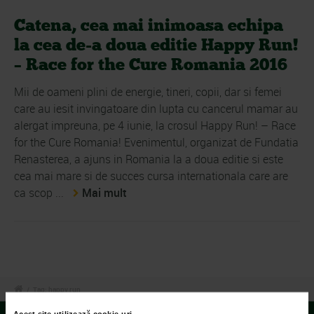
Catena, cea mai inimoasa echipa
la cea de-a doua editie Happy Run!
– Race for the Cure Romania 2016
Mii de oameni plini de energie, tineri, copii, dar si femei
care au iesit invingatoare din lupta cu cancerul mamar au
alergat impreuna, pe 4 iunie, la crosul Happy Run! – Race
for the Cure Romania! Evenimentul, organizat de Fundatia
Renasterea, a ajuns in Romania la a doua editie si este
cea mai mare si de succes cursa internationala care are
ca scop ...
Mai mult
/
Tag: happy run
Acest site utilizează cookie-uri