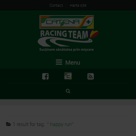
Contact
Harta site
Menu
1 result for
tag:
happy run