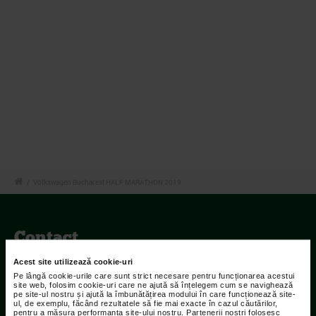
/
Volkswagen Bucharest HALF MARATHON 2019
Contact
Acest site utilizează cookie-uri
Adresa:
Pe lângă cookie-urile care sunt strict necesare pentru funcționarea acestui
Str Islaz nr. 2 Sector 1 Bucuresti
site web, folosim cookie-uri care ne ajută să înțelegem cum se navighează
pe site-ul nostru și ajută la îmbunătățirea modului în care funcționează site-
ul, de exemplu, făcând rezultatele să fie mai exacte în cazul căutărilor,
Telefoane:
pentru a măsura performanța site-ului nostru. Partenerii noștri folosesc