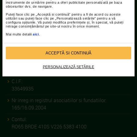
instrumente de urmărire pentru a oferi publicitate personalizată pe baza
021.207.9136 / 021.207.9137
obiceiurilor dvs. de navigare.
Puteți face clic pe „Acceptă si continuă” pentru a fi de acord cu aceste
Fax:
utilizări sau puteți face clic pe „Personalizează setările” pentru a vă
configura opțiunile. Vă puteți modifica preferințele și, în special, vă puteți
021.207.9141
retrage consimțământul pe site-ul nostru în orice moment.
Mai multe detalii
aici
.
ACCEPTĂ SI CONTINUĂ
ASOCIATIA CATENA RACING
TEAM
PERSONALIZEAZĂ SETĂRILE
C.I.F.:
33649935
Nr inreg in registrul asociatiilor si fundatiilor:
165/16.09.2004
Contul:
RO65 BRDE 410S V226 5383 4100