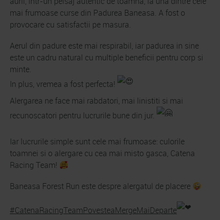
aurii, intr-un peisaj autentic de toamna, la una dintre cele
mai frumoase curse din Padurea Baneasa. A fost o
provocare cu satisfactii pe masura.
Aerul din padure este mai respirabil, iar padurea in sine
este un cadru natural cu multiple beneficii pentru corp si
minte.
In plus, vremea a fost perfecta!
Alergarea ne face mai rabdatori, mai linistiti si mai
recunoscatori pentru lucrurile bune din jur.
Iar lucrurile simple sunt cele mai frumoase: culorile
toamnei si o alergare cu cea mai misto gasca, Catena
Racing Team!
Baneasa Forest Run este despre alergatul de placere
#CatenaRacingTeamPovesteaMergeMaiDeparte