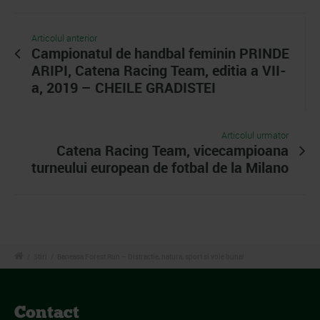
Articolul anterior
Campionatul de handbal feminin PRINDE
ARIPI, Catena Racing Team, editia a VII-
a, 2019 – CHEILE GRADISTEI
Articolul urmator
Catena Racing Team, vicecampioana
turneului european de fotbal de la Milano
/
Stiri
/
Baneasa Forest Run – Distractie, natura, sport si voie buna!
Contact