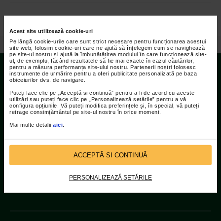
Acest site utilizează cookie-uri
Pe lângă cookie-urile care sunt strict necesare pentru funcționarea acestui
/
Video
/
Catena Racing Team la „Haiduci si Domnite” 2015
site web, folosim cookie-uri care ne ajută să înțelegem cum se navighează
pe site-ul nostru și ajută la îmbunătățirea modului în care funcționează site-
ul, de exemplu, făcând rezultatele să fie mai exacte în cazul căutărilor,
pentru a măsura performanța site-ului nostru. Partenerii noștri folosesc
instrumente de urmărire pentru a oferi publicitate personalizată pe baza
obiceiurilor dvs. de navigare.
Contact
Puteți face clic pe „Acceptă si continuă” pentru a fi de acord cu aceste
utilizări sau puteți face clic pe „Personalizează setările” pentru a vă
Adresa:
configura opțiunile. Vă puteți modifica preferințele și, în special, vă puteți
retrage consimțământul pe site-ul nostru în orice moment.
Str Islaz nr. 2 Sector 1 Bucuresti
Mai multe detalii
aici
.
Telefoane:
021.207.9136 / 021.207.9137
ACCEPTĂ SI CONTINUĂ
Fax:
PERSONALIZEAZĂ SETĂRILE
021.207.9141