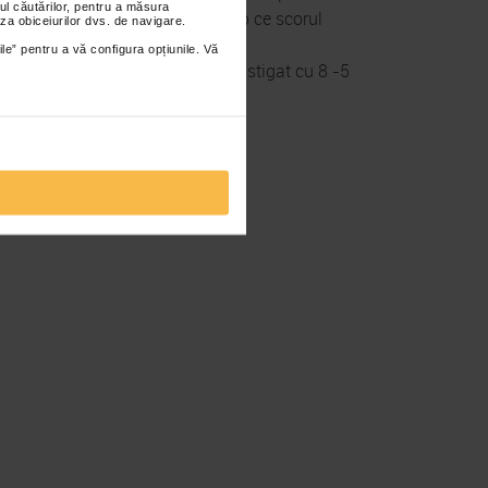
ul căutărilor, pentru a măsura
invins Satu Mare cu 11 – 6, in timp ce scorul
za obiceiurilor dvs. de navigare.
ile” pentru a vă configura opțiunile. Vă
ocul III, iar bucurestencele au castigat cu 8 -5