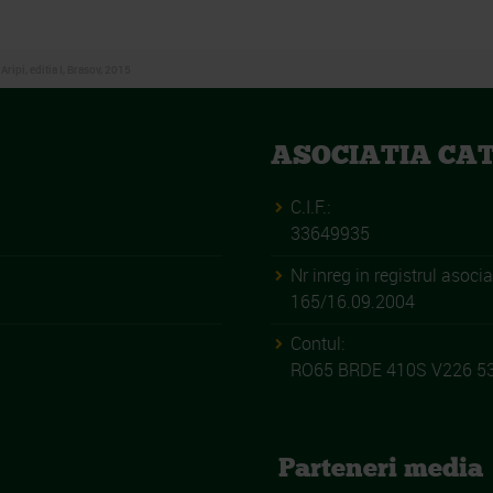
pi, editia I, Brasov, 2015
ASOCIATIA CA
C.I.F.:
33649935
Nr inreg in registrul asociat
165/16.09.2004
Contul:
RO65 BRDE 410S V226 5
Parteneri media