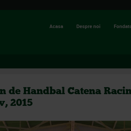
Acasa
Despre noi
Fondato
n de Handbal Catena Raci
ov, 2015