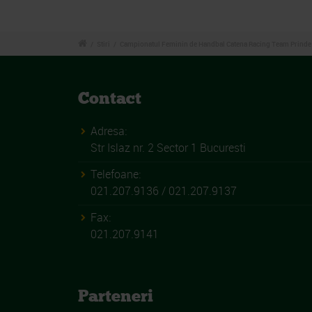
/
Stiri
/
Campionatul Feminin de Handbal Catena Racing Team Prinde Ari
Contact
Adresa:
Str Islaz nr. 2 Sector 1 Bucuresti
Telefoane:
021.207.9136 / 021.207.9137
Fax:
021.207.9141
Parteneri