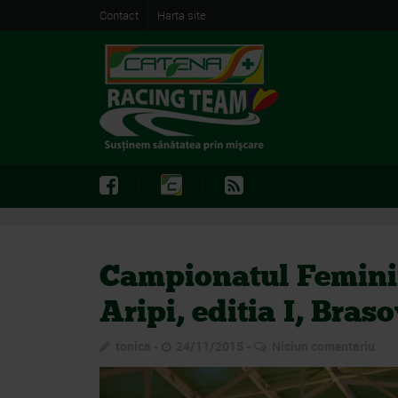
Contact
Harta site
Campionatul Femini
Aripi, editia I, Bras
tonica
24/11/2015
Niciun comentariu