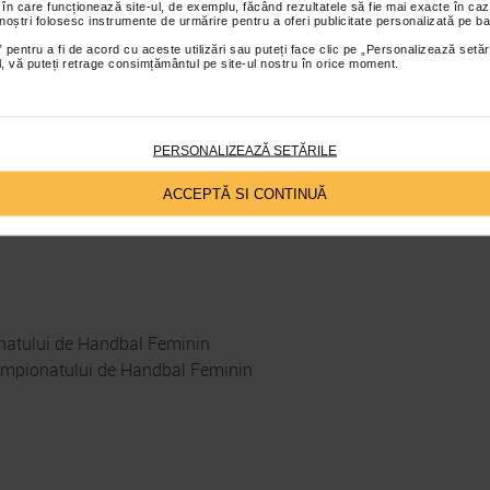
 în care funcționează site-ul, de exemplu, făcând rezultatele să fie mai exacte în caz
II-a fara nici o infrangere!) si Craiovei. In primul meci Pitesti a 
 noștri folosesc instrumente de urmărire pentru a oferi publicitate personalizată pe ba
t mai strans, 8 – 7.
 pentru a fi de acord cu aceste utilizări sau puteți face clic pe „Personalizează setăr
ial, vă puteți retrage consimțământul pe site-ul nostru în orice moment.
eciul cu cele de la Satu Mare cu scorul de 8 -4 si s-au clasat pe l
Catena Racing Team, Brasov, 2015
PERSONALIZEAZĂ SETĂRILE
ACCEPTĂ SI CONTINUĂ
onatului de Handbal Feminin
Campionatului de Handbal Feminin