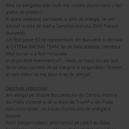
Stiai ca alergarea este mult mai usoara atunci cand o faci
alaturi de prieteni?
In acest weekend, zambareti si plini de energie, ne-am
adunat la linia de start a Semimaratonului OMV Petrom
Bucuresti.
Am fost peste 50 de reprezentanti din Bucuresti si din tara
ai CATENA RACING TEAM. Iar de data aceasta, vremea a
tinut cu noi si a fost minunata.
In ce priveste evenimentul?!… Haos, un haos din ala bun,
de se uitau oamenii de pe margine si se gandeau “hmmm,
ar cam trebui sa ma apuc si eu de alergat”.
Deschide videoclipul
Am alergat pe strazile Bucurestiului din Centrul Vechi si
din Piata Victoriei si de la Arcul de Triumf si din Piata
Natiunilor Unite… un traseu frumos plin de energie si
bucurie.
Fanii alergarii iubesc sentimentul pe care il au dupa