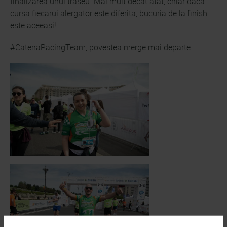
finalizarea unui traseu. Mai mult decat atat, chiar daca
cursa fiecarui alergator este diferita, bucuria de la finish
este aceeasi!
#CatenaRacingTeam, povestea merge mai departe