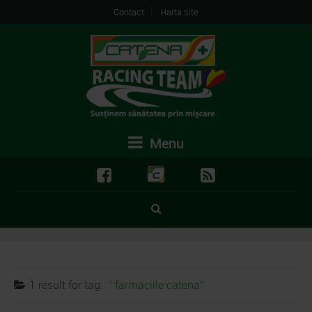
Contact
Harta site
Menu
1 result for
tag:
farmaciile catena