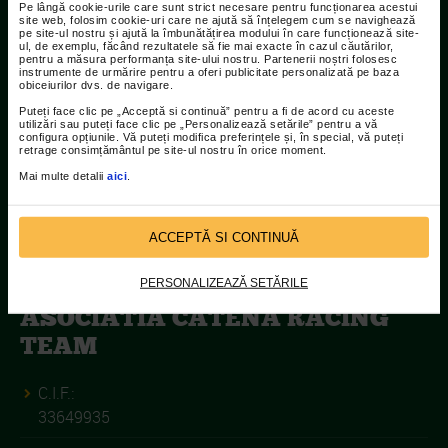
Pe lângă cookie-urile care sunt strict necesare pentru funcționarea acestui
Contact
site web, folosim cookie-uri care ne ajută să înțelegem cum se navighează
pe site-ul nostru și ajută la îmbunătățirea modului în care funcționează site-
ul, de exemplu, făcând rezultatele să fie mai exacte în cazul căutărilor,
Adresa:
pentru a măsura performanța site-ului nostru. Partenerii noștri folosesc
instrumente de urmărire pentru a oferi publicitate personalizată pe baza
Str Islaz nr. 2 Sector 1 Bucuresti
obiceiurilor dvs. de navigare.
Puteți face clic pe „Acceptă si continuă” pentru a fi de acord cu aceste
Telefoane:
utilizări sau puteți face clic pe „Personalizează setările” pentru a vă
configura opțiunile. Vă puteți modifica preferințele și, în special, vă puteți
021.207.9136 / 021.207.9137
retrage consimțământul pe site-ul nostru în orice moment.
Mai multe detalii
aici
.
Fax:
021.207.9141
ACCEPTĂ SI CONTINUĂ
PERSONALIZEAZĂ SETĂRILE
ASOCIATIA CATENA RACING
TEAM
C.I.F.:
33649935