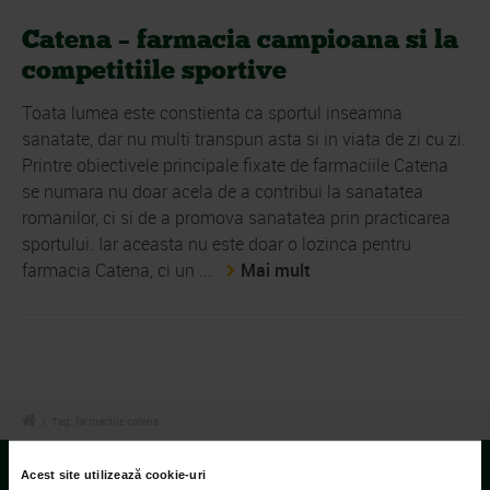
Catena – farmacia campioana si la
competitiile sportive
Toata lumea este constienta ca sportul inseamna
sanatate, dar nu multi transpun asta si in viata de zi cu zi.
Printre obiectivele principale fixate de farmaciile Catena
se numara nu doar acela de a contribui la sanatatea
romanilor, ci si de a promova sanatatea prin practicarea
sportului. Iar aceasta nu este doar o lozinca pentru
farmacia Catena, ci un ...
Mai mult
/
Tag: farmaciile catena
Acest site utilizează cookie-uri