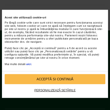
Acest site utilizează cookie-uri
Pe lângă cookie-urile care sunt strict necesare pentru funcționarea acestui
site web, folosim cookie-uri care ne ajută să înțelegem cum se navighează
/
Video
/
Catena Racing Team la Campionatul National de Fotbal Corporatist 2017
pe site-ul nostru și ajută la îmbunătățirea modului în care funcționează site-
ul, de exemplu, făcând rezultatele să fie mai exacte în cazul căutărilor,
pentru a măsura performanța site-ului nostru. Partenerii noștri folosesc
instrumente de urmărire pentru a oferi publicitate personalizată pe baza
obiceiurilor dvs. de navigare.
Contact
Puteți face clic pe „Acceptă si continuă” pentru a fi de acord cu aceste
utilizări sau puteți face clic pe „Personalizează setările” pentru a vă
configura opțiunile. Vă puteți modifica preferințele și, în special, vă puteți
Adresa:
retrage consimțământul pe site-ul nostru în orice moment.
Str Islaz nr. 2 Sector 1 Bucuresti
Mai multe detalii
aici
.
Telefoane:
021.207.9136 / 021.207.9137
ACCEPTĂ SI CONTINUĂ
Fax:
PERSONALIZEAZĂ SETĂRILE
021.207.9141