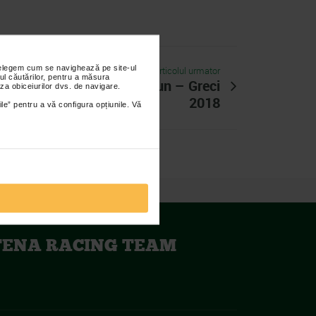
nțelegem cum se navighează pe site-ul
Articolul urmator
ul căutărilor, pentru a măsura
eam la Macin Mountain Fun – Greci
za obiceiurilor dvs. de navigare.
2018
ile” pentru a vă configura opțiunile. Vă
TENA RACING TEAM