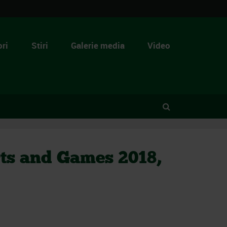
ri
Stiri
Galerie media
Video
s and Games 2018,