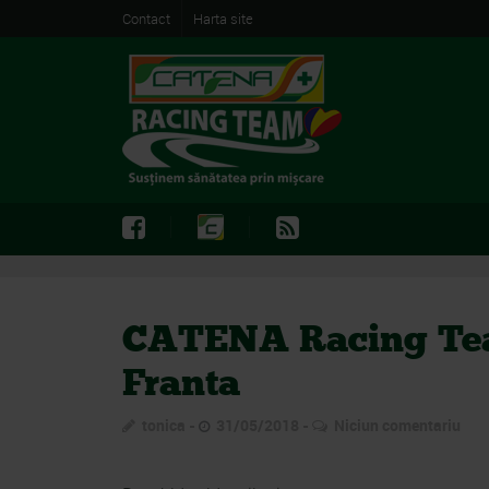
Contact
Harta site
CATENA Racing Tea
Franta
tonica
31/05/2018
Niciun comentariu