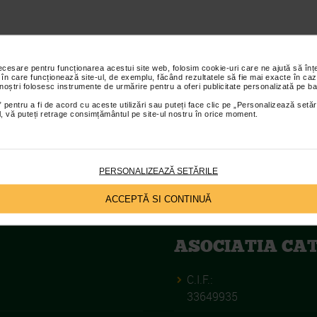
necesare pentru funcționarea acestui site web, folosim cookie-uri care ne ajută să î
 în care funcționează site-ul, de exemplu, făcând rezultatele să fie mai exacte în caz
medalii obtinute la
Catena Racing T
 noștri folosesc instrumente de urmărire pentru a oferi publicitate personalizată pe ba
2018, Franta
 pentru a fi de acord cu aceste utilizări sau puteți face clic pe „Personalizează setăr
ial, vă puteți retrage consimțământul pe site-ul nostru în orice moment.
PERSONALIZEAZĂ SETĂRILE
2018, Franta
ACCEPTĂ SI CONTINUĂ
ASOCIATIA CA
C.I.F.:
33649935