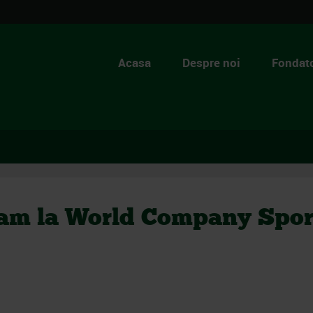
Acasa
Despre noi
Fondato
m la World Company Sport