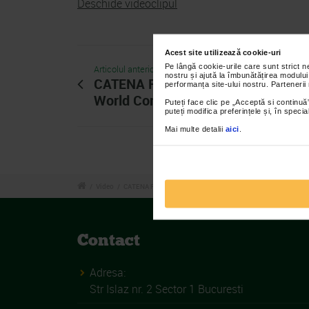
Deschide videoclipul
Acest site utilizează cookie-uri
Pe lângă cookie-urile care sunt strict 
Articolul anterior
nostru și ajută la îmbunătățirea modului
CATENA Racing Team Romania - 12 
performanța site-ului nostru. Partenerii
World Company Sports and Games 
Puteți face clic pe „Acceptă si continuă”
puteți modifica preferințele și, în spec
Mai multe detalii
aici
.
/
Video
/
CATENA Racing Team la World Company Sports and Games 
Contact
Adresa:
Str Islaz nr. 2 Sector 1 Bucuresti